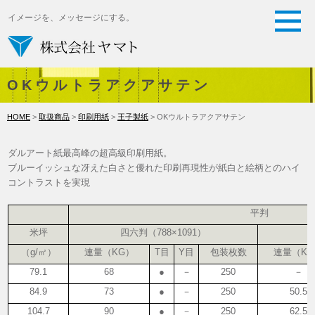
イメージを、メッセージにする。
OKウルトラアクアサテン
HOME
>
取扱商品
>
印刷用紙
>
王子製紙
> OKウルトラアクアサテン
ダルアート紙最高峰の超高級印刷用紙。
ブルーイッシュな冴えた白さと優れた印刷再現性が紙白と絵柄とのハイ
コントラストを実現
平判
米坪
四六判（788×1091）
（g/㎡）
連量（KG）
T目
Y目
包装枚数
連量（K
79.1
68
●
－
250
－
84.9
73
●
－
250
50.5
104.7
90
●
－
250
62.5