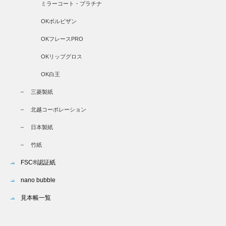
ミラーコート・プラチナ
OKボルビザン
OKフレースPRO
OKリップグロス
OK白王
三菱製紙
北越コーポレーション
日本製紙
竹紙
FSC®認証紙
nano bubble
見本帳一覧