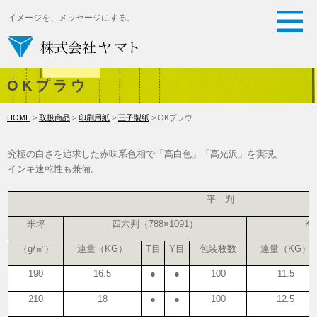
イメージを、メッセージにする。
OKプラウ
HOME
>
取扱商品
>
印刷用紙
>
王子製紙
> OKプラウ
究極の白さを追求した赤味系色相で「高白色」「高光沢」を実現。
インキ速乾性も兼備。
平 判
米坪
四六判（788×1091）
K
（g/㎡）
連量（KG）
T目
Y目
包装枚数
連量（KG）
190
16.5
●
●
100
11.5
210
18
●
●
100
12.5