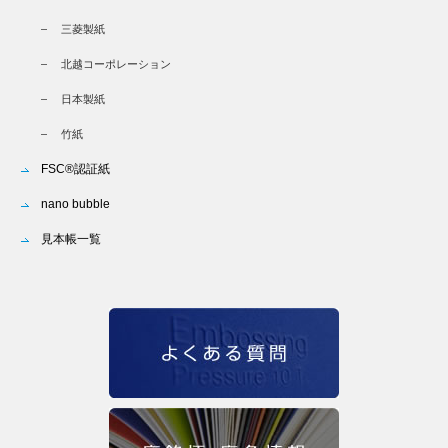
三菱製紙
北越コーポレーション
日本製紙
竹紙
FSC®認証紙
nano bubble
見本帳一覧