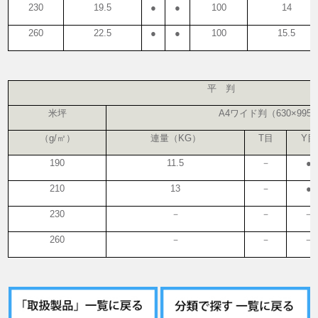
230
19.5
●
●
100
14
260
22.5
●
●
100
15.5
平 判
米坪
A4ワイド判（630×995
（g/㎡）
連量（KG）
T目
Y目
190
11.5
－
●
210
13
－
●
230
－
－
－
260
－
－
－