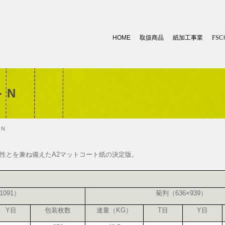
HOME
取扱商品
紙加工事業
FSC
トN
トN
性とを兼ね備えたA2マットコート紙の決定版。
1091）
菊判（636×939）
Y目
包装枚数
連量（KG）
T目
Y目