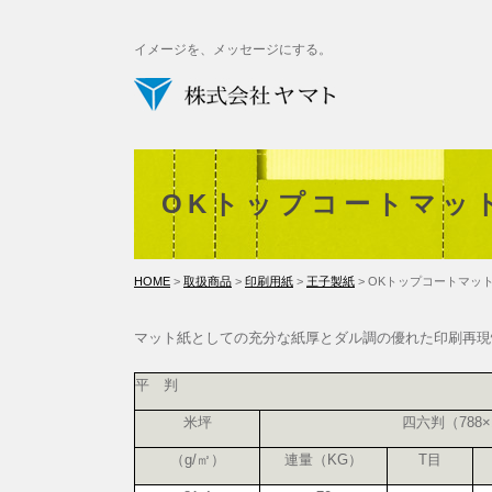
イメージを、メッセージにする。
OKトップコートマッ
HOME
>
取扱商品
>
印刷用紙
>
王子製紙
> OKトップコートマッ
マット紙としての充分な紙厚とダル調の優れた印刷再現
平 判
米坪
四六判（788×
（g/㎡）
連量（KG）
T目