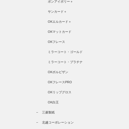
ボンアイボリー＋
サンカード＋
OKエルカード＋
OKマットカード
OKフレース
ミラーコート・ゴールド
ミラーコート・プラチナ
OKボルビザン
OKフレースPRO
OKリップグロス
OK白王
三菱製紙
北越コーポレーション