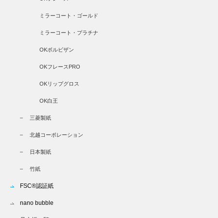
ミラーコート・ゴールド
ミラーコート・プラチナ
OKボルビザン
OKフレースPRO
OKリップグロス
OK白王
三菱製紙
北越コーポレーション
日本製紙
竹紙
FSC®認証紙
nano bubble