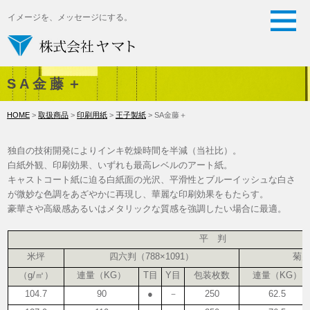
イメージを、メッセージにする。
SA金藤＋
HOME
>
取扱商品
>
印刷用紙
>
王子製紙
> SA金藤＋
独自の技術開発によりインキ乾燥時間を半減（当社比）。
白紙外観、印刷効果、いずれも最高レベルのアート紙。
キャストコート紙に迫る白紙面の光沢、平滑性とブルーイッシュな白さ
が微妙な色調をあざやかに再現し、華麗な印刷効果をもたらす。
豪華さや高級感あるいはメタリックな質感を強調したい場合に最適。
平 判
米坪
四六判（788×1091）
菊判
（g/㎡）
連量（KG）
T目
Y目
包装枚数
連量（KG）
104.7
90
●
－
250
62.5