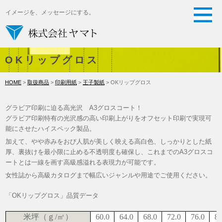
イメージを、メッセージにする。
OKリップグロス
HOME
>
取扱商品
>
印刷用紙
>
王子製紙
> OKリップグロス
グラビア印刷に迫る高光沢 A3グロスコート！
グラビア印刷特有の光沢感の高い印刷上がりをオフセット印刷で実現可
能にさせたハイスペック製品。
加えて、やや赤みをおび人肌が美しく映える高白色、しっかりとした紙
厚、裏抜けを最小限に止める不透明度も確保し、これまでのA3グロスコ
ートとは一線を画す高級感溢れる表現力が可能です。
女性誌から高級カタログまで幅広いジャンルや用途でご使用ください。
「OKリップグロス」品質データ
米坪（ｇ/㎡）
60.0
64.0
68.0
72.0
76.0
80