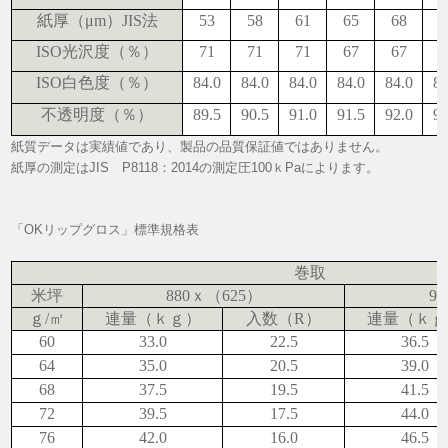
紙厚（μm）JIS法
53
58
61
65
68
7
ISO光沢度（％）
71
71
71
67
67
6
ISO白色度（％）
84.0
84.0
84.0
84.0
84.0
84
不透明度（％）
89.5
90.5
91.0
91.5
92.0
92
紙質データは実績値であり、製品の品質保証値ではありません。
紙厚の測定はJIS P8118：2014の測定圧100ｋPaによります。
「OKリップグロス」標準規格表
巻取
米坪
880ｘ（625）
9
ｇ/㎡
連量（ｋｇ）
入数（R）
連量（ｋｇ
60
33.0
22.5
36.5
64
35.0
20.5
39.0
68
37.5
19.5
41.5
72
39.5
17.5
44.0
76
42.0
16.0
46.5