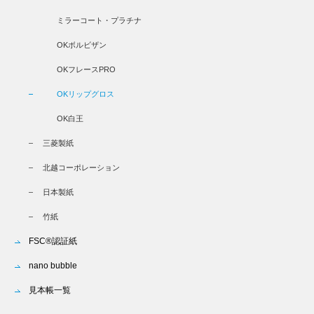
ミラーコート・プラチナ
OKボルビザン
OKフレースPRO
OKリップグロス
OK白王
三菱製紙
北越コーポレーション
日本製紙
竹紙
FSC®認証紙
nano bubble
見本帳一覧