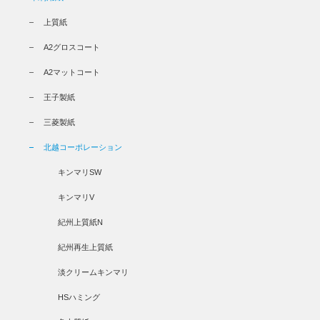
上質紙
A2グロスコート
A2マットコート
王子製紙
三菱製紙
北越コーポレーション
キンマリSW
キンマリV
紀州上質紙N
紀州再生上質紙
淡クリームキンマリ
HSハミング