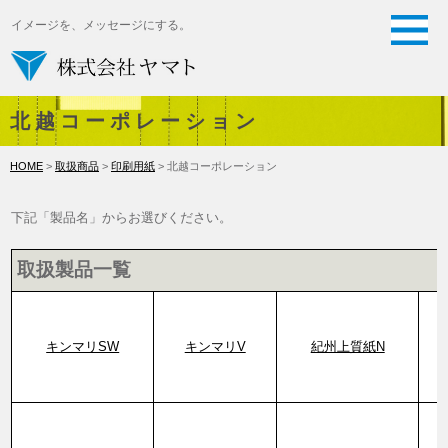
イメージを、メッセージにする。
北越コーポレーション
HOME
>
取扱商品
>
印刷用紙
> 北越コーポレーション
下記「製品名」からお選びください。
取扱製品一覧
キンマリSW
キンマリV
紀州上質紙N