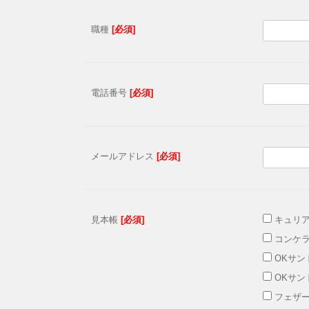
職種
[必須]
電話番号
[必須]
メールアドレス
[必須]
見本帳
[必須]
キュリ
コンケ
OKサンド
OKサンド
フェザー