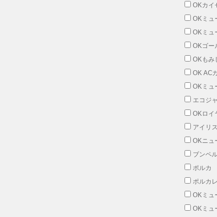
OKカイ
OKミュー
OKミュ
OKゴー
OKもみし
OK AC
OKミュ
エコジャパ
OKロイ
アイリス
OKニュ
ブンペル
ポルカ 
ポルカレ
OKミュ
OKミュ