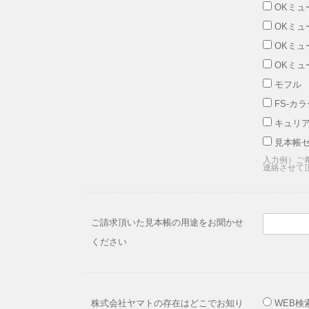
OKミュ
OKミュ
OKミュ
OKミュ
モフル 
FS-カ
キュリ
見本帳
入力例）ご
連絡させて
ご請求頂いた見本帳の用途をお聞かせ
ください
株式会社ヤマトの存在はどこでお知り
WEB検