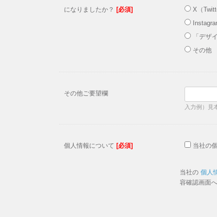
になりましたか？
[必須]
X（Twit
Instagr
「デザ
その他
その他ご要望欄
入力例）見
個人情報について
[必須]
当社の
当社の
個人
容確認画面