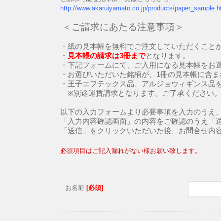
http://www.akaruiyamato.co.jp/products/paper_sample.h
＜ご請求にあたる注意事項＞
・紙の見本帳を無料でご注文していただくこと
・
見本帳の請求は3冊まで
となります。
・下記フォームにて、ご入用になる見本帳をお
・お選びいただいた銘柄が、1冊の見本帳に含ま
・王子エフテックス品、アルジョウィギンス品
※別途運賃請求となります。ご了承ください
以下の入力フォームより必要事項を入力のうえ
「入力内容確認画面」の内容をご確認のうえ「
「送信」をクリックいただいた後、お問合せ内
必須項目はご記入漏れがない様お願い致します。
お名前
[必須]