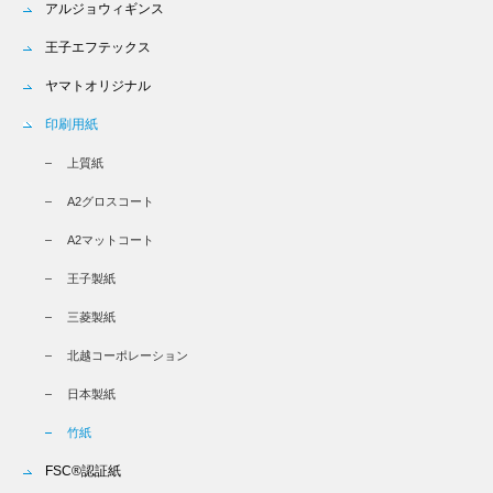
アルジョウィギンス
王子エフテックス
ヤマトオリジナル
印刷用紙
上質紙
A2グロスコート
A2マットコート
王子製紙
三菱製紙
北越コーポレーション
日本製紙
竹紙
FSC®認証紙