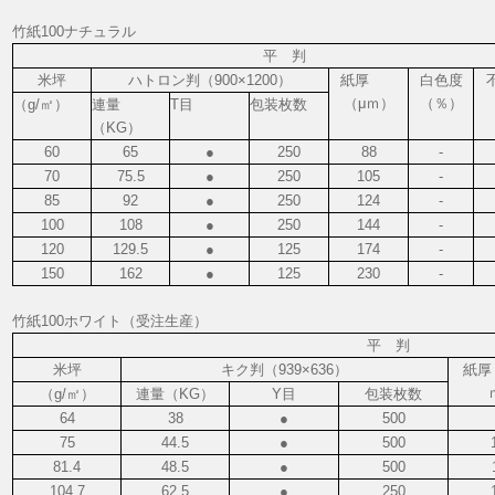
竹紙100ナチュラル
平 判
米坪
ハトロン判（900×1200）
紙厚
白色度
（μｍ）
（％）
（g/㎡）
連量
T目
包装枚数
（KG）
60
65
●
250
88
-
70
75.5
●
250
105
-
85
92
●
250
124
-
100
108
●
250
144
-
120
129.5
●
125
174
-
150
162
●
125
230
-
竹紙100ホワイト（受注生産）
平 判
米坪
キク判（939×636）
紙厚
（g/㎡）
連量（KG）
Y目
包装枚数
64
38
●
500
75
44.5
●
500
81.4
48.5
●
500
104.7
62.5
●
250