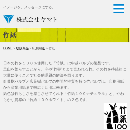
イメージを、メッセージにする。
竹紙
HOME
>
取扱商品
>
印刷用紙
> 竹紙
日本の竹を１００％使用した「竹紙」は中越パルプの製品です。
里山を荒らすことから、今や”竹害”とまで言われる竹。その竹を持続的に
大量に使うことで社会的課題の解決を図ります。
針葉樹パルプと広葉樹パルプの中間的性質を持つ竹パルプは、印刷用紙
から産業用紙まで幅広く活用出来ます。
紙色は竹らしさを感じさせてくれる「竹紙１００ナチュラル」と、やわ
らかな質感の「竹紙１００ホワイト」の２色です。