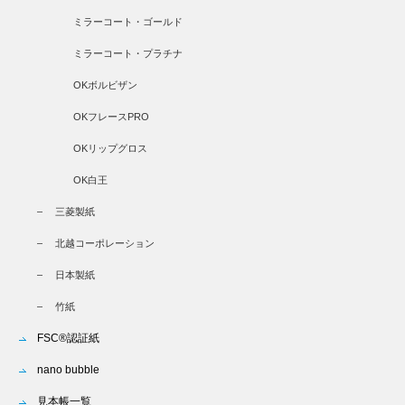
ミラーコート・ゴールド
ミラーコート・プラチナ
OKボルビザン
OKフレースPRO
OKリップグロス
OK白王
三菱製紙
北越コーポレーション
日本製紙
竹紙
FSC®認証紙
nano bubble
見本帳一覧