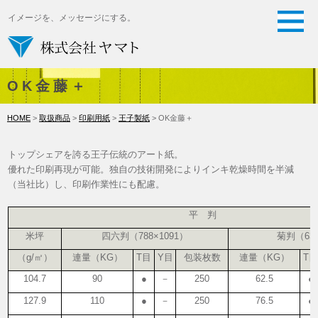
イメージを、メッセージにする。
OK金藤＋
HOME
>
取扱商品
>
印刷用紙
>
王子製紙
> OK金藤＋
トップシェアを誇る王子伝統のアート紙。
優れた印刷再現が可能。独自の技術開発によりインキ乾燥時間を半減
（当社比）し、印刷作業性にも配慮。
平 判
米坪
四六判（788×1091）
菊判（636
（g/㎡）
連量（KG）
T目
Y目
包装枚数
連量（KG）
T
104.7
90
●
－
250
62.5
●
127.9
110
●
－
250
76.5
●