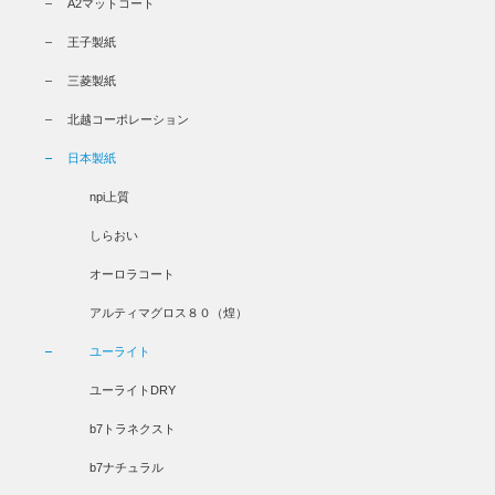
A2マットコート
王子製紙
三菱製紙
北越コーポレーション
日本製紙
npi上質
しらおい
オーロラコート
アルティマグロス８０（煌）
ユーライト
ユーライトDRY
b7トラネクスト
b7ナチュラル