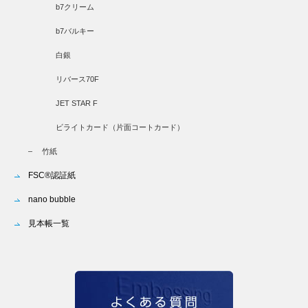
b7クリーム
b7バルキー
白銀
リバース70F
JET STAR F
ビライトカード（片面コートカード）
竹紙
FSC®認証紙
nano bubble
見本帳一覧