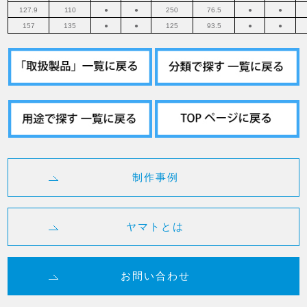
127.9
110
●
●
250
76.5
●
●
157
135
●
●
125
93.5
●
●
制作事例
ヤマトとは
お問い合わせ