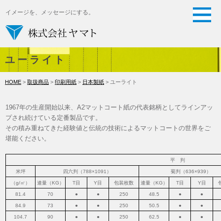
イメージを、メッセージにする。
ユーライト
HOME
>
取扱商品
>
印刷用紙
>
日本製紙
> ユーライト
1967年の生産開始以来、A2マットコート紙の代表銘柄としてラインアッ
プされ続けている定番製品です。
その積み重ねてきた経験値と伝統の技術によるマットコートの世界をご
堪能ください。
平 判
米坪
四六判（788×1091）
菊判（636×939）
（g/㎡）
連量（KG）
T目
Y目
包装枚数
連量（KG）
T目
Y目
81.4
70
●
●
250
48.5
●
●
84.9
73
●
●
250
50.5
●
●
104.7
90
●
●
250
62.5
●
●