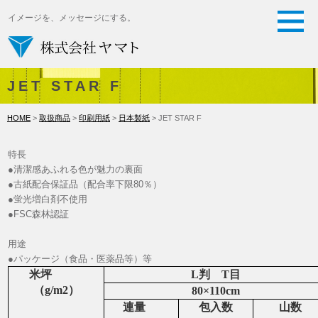
イメージを、メッセージにする。
JET STAR F
HOME
>
取扱商品
>
印刷用紙
>
日本製紙
> JET STAR F
特長
●清潔感あふれる色が魅力の裏面
●古紙配合保証品（配合率下限80％）
●蛍光増白剤不使用
●FSC森林認証
用途
●パッケージ（食品・医薬品等）等
米坪
L判 T目
（g/m2）
80×110cm
連量
包入数
山数