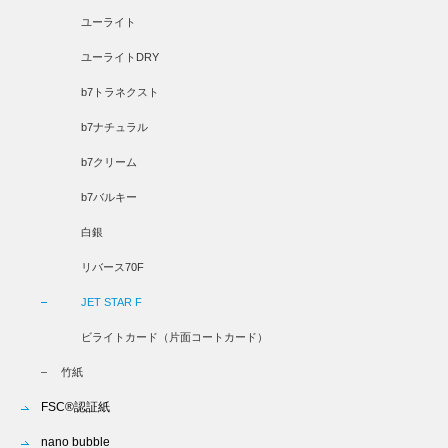
ユーライト
ユーライトDRY
b7トラネクスト
b7ナチュラル
b7クリーム
b7バルキー
白銀
リバース70F
JET STAR F
ビライトカード（片面コートカード）
竹紙
FSC®認証紙
nano bubble