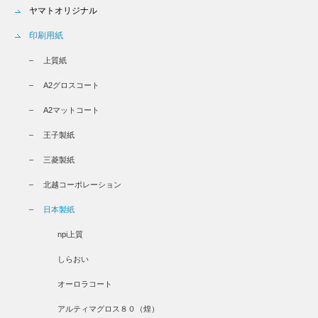
ヤマトオリジナル
印刷用紙
上質紙
A2グロスコート
A2マットコート
王子製紙
三菱製紙
北越コーポレーション
日本製紙
npi上質
しらおい
オーロラコート
アルティマグロス８０（煌）