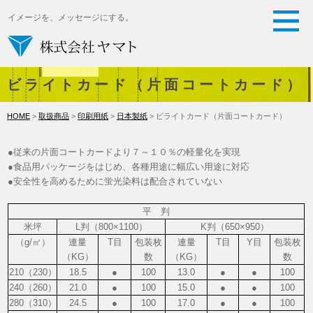
イメージを、メッセージにする。
ビライトカード（片面コートカード）
HOME
>
取扱商品
>
印刷用紙
>
日本製紙
> ビライトカード（片面コートカード）
●従来の片面コートカードより７～１０％の軽量化を実現
●食品用パッケージをはじめ、各種用途に幅広い用途に対応
●安全性を高めるために蛍光染料は配合されていない
平 判
米坪
L判（800×1100）
K判（650×950）
（g/㎡）
連量
T目
包装枚
連量
T目
Y目
包装枚
（KG）
数
（KG）
数
210（230）
18.5
●
100
13.0
●
●
100
240（260）
21.0
●
100
15.0
●
●
100
280（310）
24.5
●
100
17.0
●
●
100