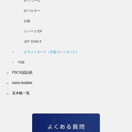
b7クリーム
b7バルキー
白銀
リバース70F
JET STAR F
ビライトカード（片面コートカード）
竹紙
FSC®認証紙
nano bubble
見本帳一覧