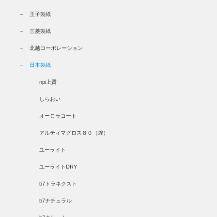
王子製紙
三菱製紙
北越コーポレーション
日本製紙
npi上質
しらおい
オーロラコート
アルティマグロス８０（煌）
ユーライト
ユーライトDRY
b7トラネクスト
b7ナチュラル