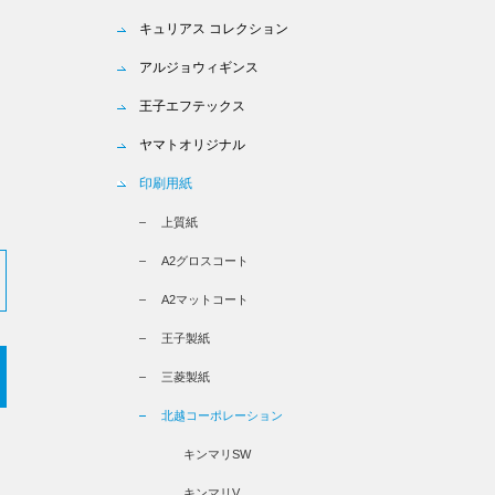
キュリアス コレクション
アルジョウィギンス
王子エフテックス
ヤマトオリジナル
印刷用紙
上質紙
A2グロスコート
A2マットコート
王子製紙
三菱製紙
北越コーポレーション
キンマリSW
キンマリV