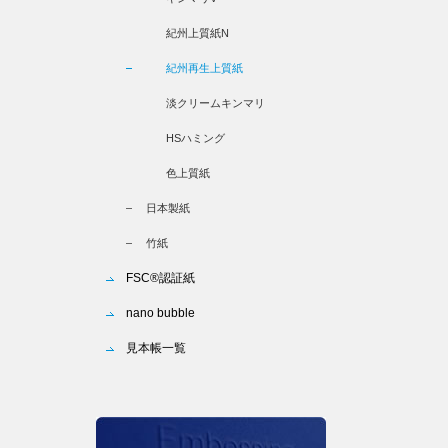
紀州上質紙N
紀州再生上質紙
淡クリームキンマリ
HSハミング
色上質紙
日本製紙
竹紙
FSC®認証紙
nano bubble
見本帳一覧