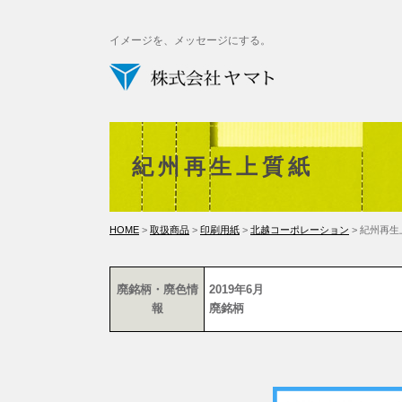
イメージを、メッセージにする。
紀州再生上質紙
HOME
>
取扱商品
>
印刷用紙
>
北越コーポレーション
> 紀州再
廃銘柄・廃色情
2019年6月
報
廃銘柄