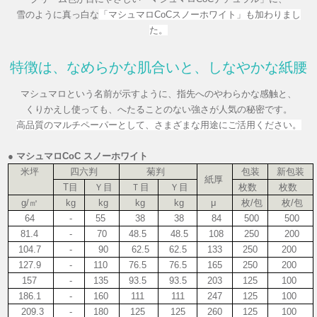
雪のように真っ白な
「マシュマロCoCスノーホワイト」も加わりまし
た。
特徴は、なめらかな肌合いと、しなやかな紙腰
マシュマロという名前が示すように、指先へのやわらかな感触と、
くりかえし使っても、へたることのない強さが人気の秘密です。
高品質のマルチペーパーとして、さまざまな用途にご活用ください。
● マシュマロCoC スノーホワイト
米坪
四六判
菊判
包装
新包装
紙厚
T目
Ｙ目
Ｔ目
Ｙ目
枚数
枚数
g/㎡
kg
kg
kg
kg
μ
枚/包
枚/包
64
-
55
38
38
84
500
500
81.4
-
70
48.5
48.5
108
250
200
104.7
-
90
62.5
62.5
133
250
200
127.9
-
110
76.5
76.5
165
250
200
157
-
135
93.5
93.5
203
125
100
186.1
-
160
111
111
247
125
100
209.3
-
180
125
125
260
125
100