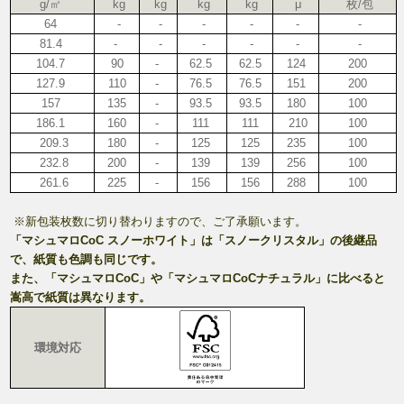
g/㎡
kg
kg
kg
kg
μ
枚/包
64
-
-
-
-
-
-
81.4
-
-
-
-
-
-
104.7
90
-
62.5
62.5
124
200
127.9
110
-
76.5
76.5
151
200
157
135
-
93.5
93.5
180
100
186.1
160
-
111
111
210
100
209.3
180
-
125
125
235
100
232.8
200
-
139
139
256
100
261.6
225
-
156
156
288
100
※新包装枚数に切り替わりますので、ご了承願います。
「マシュマロCoC スノーホワイト」は「スノークリスタル」の後継品
で、紙質も色調も同じです。
また、「マシュマロCoC」や「マシュマロCoCナチュラル」に比べると
嵩高で紙質は異なります。
環境対応