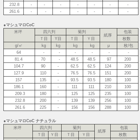
232.8
-
-
-
-
-
-
-
261.6
-
-
-
-
-
-
-
●マシュマロCoC
米坪
四六判
菊判
包装
紙厚
Ｔ目
Y目
Ｔ目
Ｙ目
枚数
g/㎡
kg
kg
kg
kg
μ
枚/包
64
-
-
-
-
-
-
81.4
70
-
48.5
48.5
97
200
104.7
90
-
62.5
62.5
124
200
127.9
110
-
76.5
76.5
151
200
157
135
-
93.5
93.5
180
100
186.1
160
-
111
111
210
100
209.3
180
-
125
125
235
100
232.8
200
-
139
139
256
100
261.6
225
-
156
156
288
100
●マシュマロCoC ナチュラル
米坪
四六判
菊判
包装
紙厚
Ｔ目
Ｙ目
Ｔ目
Ｙ目
枚数