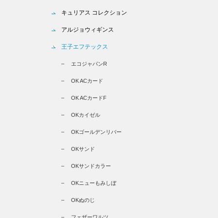
キュリアス コレクション
アルジョウィギンス
王子エフテックス
エコジャパンR
OK ACカード
OK ACカードF
OKカイゼル
OKゴールデンリバー
OKサンド
OKサンドカラー
OKニューもみしぼ
OKぬのじ
フェザーワルツ