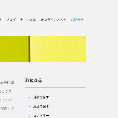
®
ブログ
ヤマトとは
オンラインストア
お問合せ
取扱商品
つ高級印刷
美しく再
分類で探す
なインパ
用途で探す
も配慮して
コンケラー