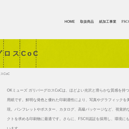
HOME
取扱商品
紙加工事業
FSC
グロスCoC
スCoC
OKミューズ ガリバーグロスCoCは、ほどよい光沢と滑らかな質感を持
用紙です。鮮明な発色と優れた印刷適性により、写真やグラフィックを
現。パンフレットやポスター、カタログ、高級パッケージなど、視覚的
クトを求める印刷物に最適です。さらに、FSC®認証を採用し、環境に
います。