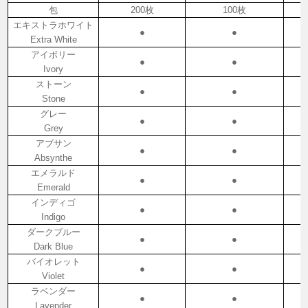
包
200枚
100枚
エキストラホワイト
●
●
Extra White
アイボリー
●
●
Ivory
ストーン
●
●
Stone
グレー
●
●
Grey
アブサン
●
●
Absynthe
エメラルド
●
●
Emerald
インディゴ
●
●
Indigo
ダークブルー
●
●
Dark Blue
バイオレット
●
●
Violet
ラベンダー
●
●
Lavender