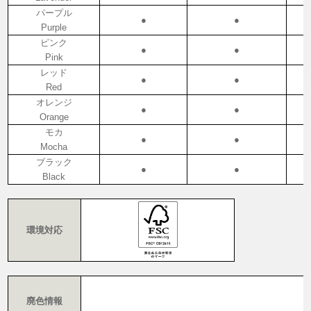
パープル
●
●
Purple
ピンク
●
●
Pink
レッド
●
●
Red
オレンジ
●
●
Orange
モカ
●
●
Mocha
ブラック
●
●
Black
環境対応
廃色情報