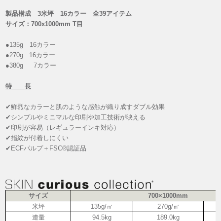
製品構成 3米坪 16カラー 全39アイテム
サイズ：700x1000mm T目
●135g 16カラー
●270g 16カラー
●380g 7カラー
特 長
✔鮮烈なカラーと肌のような感触が織り成すダブル効果
✔シンプルやミニマルな印刷や加工技術が映える
✔印刷が容易（レギュラーインキ対応）
✔指紋が付着しにくい
✔ECFパルプ＋FSC®認証品
サイズ
700×1000mm
米坪
135g/㎡
270g/㎡
連量
94.5kg
189.0kg