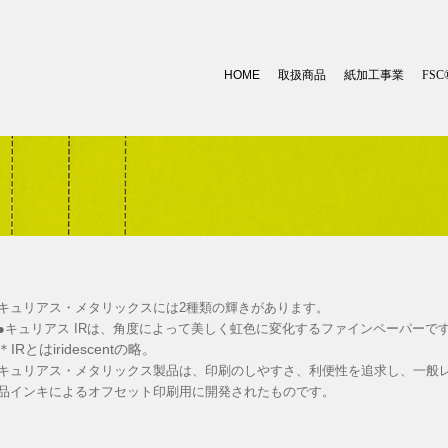
HOME
取扱商品
紙加工事業
FSC
キュリアス・メタリックスには2種類の輝きがあります。
●キュリアス IRは、角度によって美しく虹色に変化するファインペーパーで
＊IRとはiridescentの略。
キュリアス・メタリックス製品は、印刷のしやすさ、利便性を追求し、一般
品インキによるオフセット印刷用に開発されたものです。