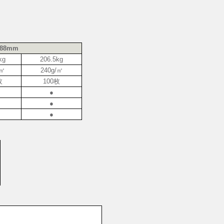
788mm
kg
206.5kg
/㎡
240g/㎡
枚
100枚
●
●
●