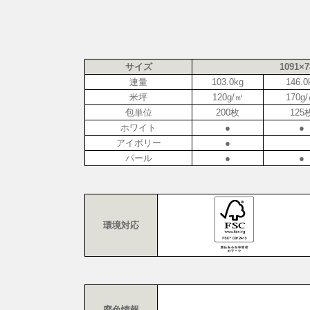
サイズ
1091×
連量
103.0kg
146.0
米坪
120g/㎡
170g
包単位
200枚
125
ホワイト
●
●
アイボリー
●
パール
●
●
環境対応
廃色情報