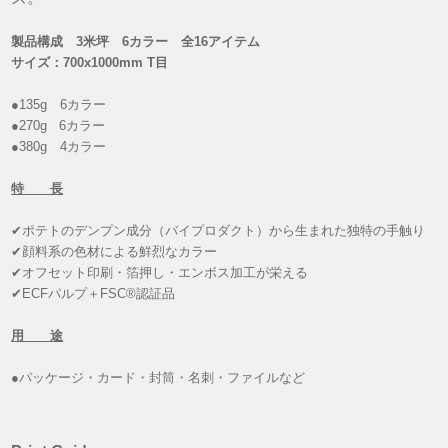
製品構成 3米坪 6カラー 全16アイテム
サイズ：700x1000mm T目
●135g 6カラー
●270g 6カラー
●380g 4カラー
特 長
✔ポテトのデンプン成分（バイプロダクト）から生まれた独特の手触り
✔顔料系の色材による鮮烈なカラー
✔オフセット印刷・箔押し・エンボス加工が栄える
✔ECFパルプ＋FSC®認証品
用 途
●パッケージ・カード・封筒・名刺・ファイルなど