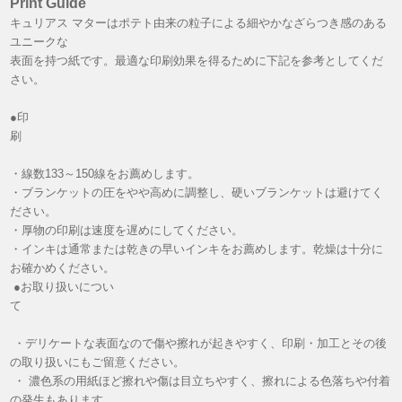
Print Guide
キュリアス マターはポテト由来の粒子による細やかなざらつき感のある
ユニークな
表面を持つ紙です。最適な印刷効果を得るために下記を参考としてくだ
さい。
●印
刷
・線数133～150線をお薦めします。
・ブランケットの圧をやや高めに調整し、硬いブランケットは避けてく
ださい。
・厚物の印刷は速度を遅めにしてください。
・インキは通常または乾きの早いインキをお薦めします。乾燥は十分に
お確かめください。
●お取り扱いについ
て
・デリケートな表面なので傷や擦れが起きやすく、印刷・加工とその後
の取り扱いにもご留意ください。
・ 濃色系の用紙ほど擦れや傷は目立ちやすく、擦れによる色落ちや付着
の発生もあります。