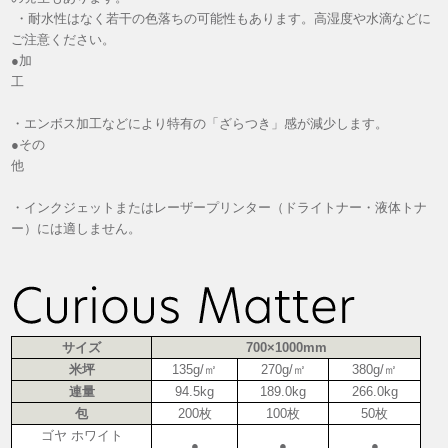
・耐水性はなく若干の色落ちの可能性もあります。高湿度や水滴などに
ご注意ください。
●加
工
・エンボス加工などにより特有の「ざらつき」感が減少します。
●その
他
・インクジェットまたはレーザープリンター（ドライトナー・液体トナ
ー）には適しません。
サイズ
700×1000mm
米坪
135g/㎡
270g/㎡
380g/㎡
連量
94.5kg
189.0kg
266.0kg
包
200枚
100枚
50枚
ゴヤ ホワイト
●
●
●