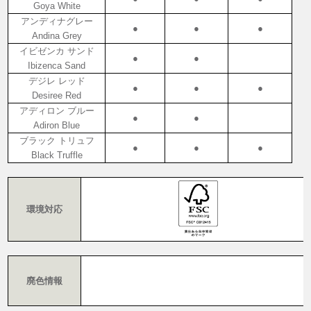
Goya White
アンディナグレー
●
●
●
Andina Grey
イビゼンカ サンド
●
●
Ibizenca Sand
デジレ レッド
●
●
●
Desiree Red
アディロン ブルー
●
●
Adiron Blue
ブラック トリュフ
●
●
●
Black Truffle
環境対応
廃色情報