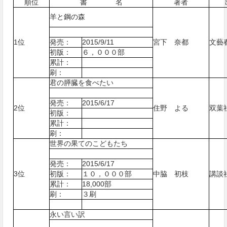
順位
書 名
著者
羊と鋼の森
1位
発売：
2015/9/11
宮下 奈都
文藝
初版：
６，０００部
累計：
刷：
君の膵臓を食べたい
発売：
2015/6/17
2位
住野 よる
双葉
初版：
累計：
刷：
世界の果てのこどもたち
発売：
2015/6/17
3位
初版：
１０，０００部
中脇 初枝
講談
累計：
18,000部
刷：
３刷
永い言い訳