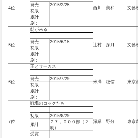
発売：
2015/2/25
4位
西川 美和
文藝
初版：
累計：
刷：
朝が来る
発売：
2015/6/15
5位
辻村 深月
文藝
初版：
累計：
刷：
王とサーカス
発売：
2015/7/29
6位
米澤 穂信
東京
初版：
累計：
刷：
戦場のコックたち
初版：
2015/8/29
7位
深緑 野分
東京
２７，０００部（２
累計：
刷）
受賞：