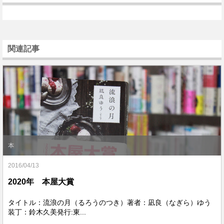
関連記事
本
2016/04/13
2020年 本屋大賞
タイトル：流浪の月（るろうのつき）著者：凪良（なぎら）ゆう
装丁：鈴木久美発行:東...