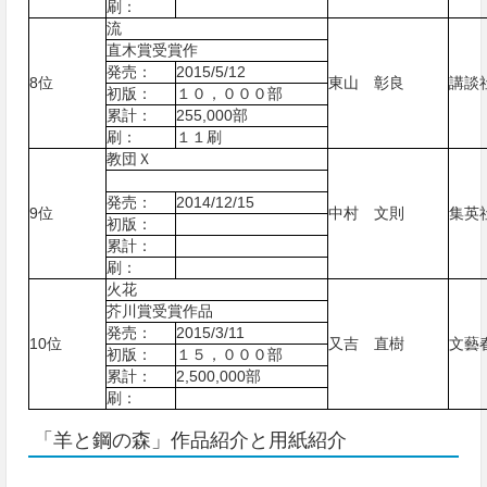
刷：
流
直木賞受賞作
発売：
2015/5/12
8位
東山 彰良
講談
初版：
１０，０００部
累計：
255,000部
刷：
１１刷
教団Ｘ
発売：
2014/12/15
9位
中村 文則
集英
初版：
累計：
刷：
火花
芥川賞受賞作品
発売：
2015/3/11
10位
又吉 直樹
文藝
初版：
１５，０００部
累計：
2,500,000部
刷：
「羊と鋼の森」作品紹介と用紙紹介