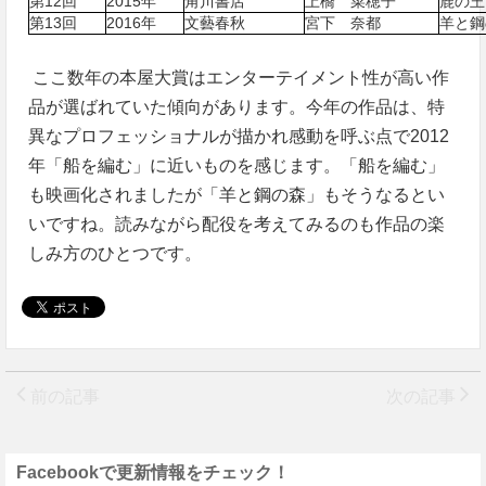
第12回
2015年
角川書店
上橋 菜穂子
鹿の王
第13回
2016年
文藝春秋
宮下 奈都
羊と鋼
ここ数年の本屋大賞はエンターテイメント性が高い作
品が選ばれていた傾向があります。今年の作品は、特
異なプロフェッショナルが描かれ感動を呼ぶ点で2012
年「船を編む」に近いものを感じます。「船を編む」
も映画化されましたが「羊と鋼の森」もそうなるとい
いですね。読みながら配役を考えてみるのも作品の楽
しみ方のひとつです。
前の記事
次の記事
Facebookで更新情報をチェック！