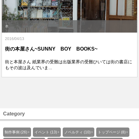
本
2016/04/13
街の本屋さん~SUNNY BOY BOOKS~
街と本屋さん 紙業界の受難は出版業界の受難ひいては街の書店に
もその波は及んでいま...
Category
制作事例 (26)
イベント (13)
ノベルティ (10)
トップページ (8)