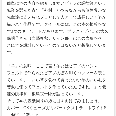
簡単に本の内容を紹介しますとピアノの調律師という
職業を選んだ青年「外村」が悩みながらも個性豊かな
先輩達に支えられプロとして人として成長しいく姿が
描かれた作品です。タイトルには、この本の根幹をな
す3つのキーワードがあります。ブックデザインの大久
保明子さん（文藝春秋デザイン部）はこの言葉をベー
スに本を設計していったのではないかと想像していま
す。
「羊」の意味。ここで言う羊とはピアノのハンマー、
フェルトで作られたピアノの弦を叩くハンマーを表し
ています。「いい草を食べて育ったいい羊のいい毛を
贅沢に使ってフェルトを作っていたんですね。」と老
練の調律師 板鳥宗一郎が語っています。
そして本の表紙周りの紙に目を向けてみましょう。
カバー：OKミューズガリバーエクストラ ホワイトS
4/6Y 135ｋｇ