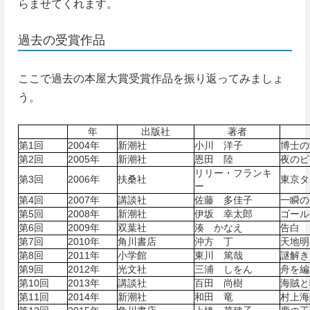
らませてくれます。
過去の受賞作品
ここで過去の本屋大賞受賞作品を振り返ってみましょ
う。
年
出版社
著者
第1回
2004年
新潮社
小川 洋子
博士の
第2回
2005年
新潮社
恩田 陸
夜のピ
リリー・フランキ
第3回
2006年
扶桑社
東京タ
ー
第4回
2007年
講談社
佐藤 多佳子
一瞬の
第5回
2008年
新潮社
伊坂 幸太郎
ゴール
第6回
2009年
双葉社
湊 かなえ
告白
第7回
2010年
角川書店
沖方 丁
天地明
第8回
2011年
小学館
東川 篤哉
謎解き
第9回
2012年
光文社
三浦 しをん
舟を編
第10回
2013年
講談社
百田 尚樹
海賊と
第11回
2014年
新潮社
和田 竜
村上海