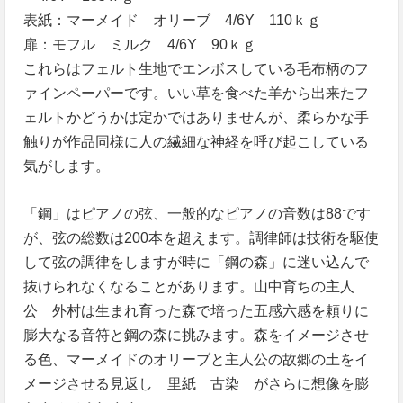
表紙：マーメイド オリーブ 4/6Y 110ｋｇ
扉：モフル ミルク 4/6Y 90ｋｇ
これらはフェルト生地でエンボスしている毛布柄のフ
ァインペーパーです。いい草を食べた羊から出来たフ
ェルトかどうかは定かではありませんが、柔らかな手
触りが作品同様に人の繊細な神経を呼び起こしている
気がします。
「鋼」はピアノの弦、一般的なピアノの音数は88です
が、弦の総数は200本を超えます。調律師は技術を駆使
して弦の調律をしますが時に「鋼の森」に迷い込んで
抜けられなくなることがあります。山中育ちの主人
公 外村は生まれ育った森で培った五感六感を頼りに
膨大なる音符と鋼の森に挑みます。森をイメージさせ
る色、マーメイドのオリーブと主人公の故郷の土をイ
メージさせる見返し 里紙 古染 がさらに想像を膨