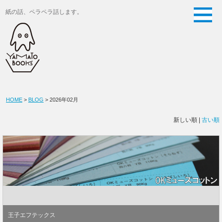
紙の話、ペラペラ話します。
HOME
>
BLOG
> 2026年02月
新しい順 |
古い順
王子エフテックス