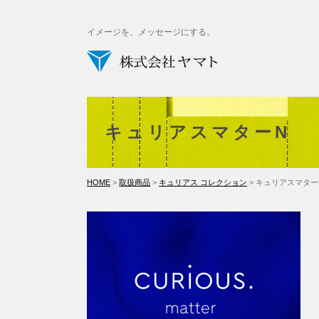
イメージを、メッセージにする。
キュリアスマターN
HOME
>
取扱商品
>
キュリアス コレクション
> キュリアスマター