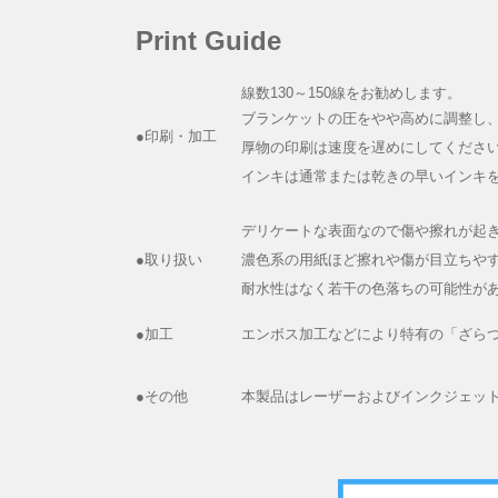
Print Guide
線数130～150線をお勧めします。
ブランケットの圧をやや高めに調整し
●印刷・加工
厚物の印刷は速度を遅めにしてくださ
インキは通常または乾きの早いインキ
デリケートな表面なので傷や擦れが起
●取り扱い
濃色系の用紙ほど擦れや傷が目立ちや
耐水性はなく若干の色落ちの可能性が
●加工
エンボス加工などにより特有の「ざら
●その他
本製品はレーザーおよびインクジェッ