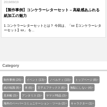
2019/09/19
【製作事例】コンケラーレターセット – 高級感あふれる
紙加工の魅力
1.コンケラーレターセットとは？ 今回は、「📜【コンケラーレタ
ーセット】📜」 を...
Category
制作事例 (26)
イベント (13)
ノベルティ (10)
トップページ (8)
紙の知識 (8)
本 (6)
王子エフテックス (6)
無駄にしない (4)
見本帳 (3)
アンタリス (3)
ヤマトPB品 (3)
海外のペーパーコミュニケーション・ツール (2)
キャラクター (1)