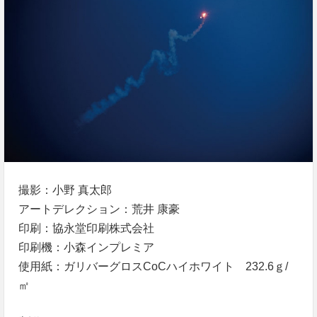
撮影：小野 真太郎
アートデレクション：荒井 康豪
印刷：協永堂印刷株式会社
印刷機：小森インプレミア
使用紙：ガリバーグロスCoCハイホワイト 232.6ｇ/
㎡