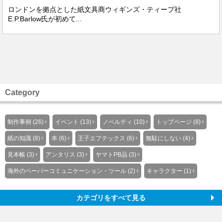
ロンドンを拠点とした紙文具商ウィギンズ・ティープ社
E.P.Barlow氏が初めて...
Category
制作事例 (26)
イベント (13)
ノベルティ (10)
トップページ (8)
紙の知識 (8)
本 (6)
王子エフテックス (6)
無駄にしない (4)
見本帳 (3)
アンタリス (3)
ヤマトPB品 (3)
海外のペーパーコミュニケーション・ツール (2)
キャラクター (1)
カテゴリをすべて見る