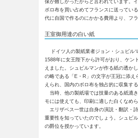
保が難しかったからと言われています。
ボロ布を買い占めてフランスに送ってい
代に自国で作るのにかかる費用より、フ
王室御用達の白い紙
ドイツ人の製紙業者ジョン・シュビルマ
1588年に女王陛下から許可がおり、ケ
えました。シュビルマンが作る紙の透か
の略である「E・R」の文字が王冠に添え
えられ、国内のボロ布を独占的に収集す
当時、他の製紙場では技量のある紙漉き
モには使えても、印刷に適した白くなめ
エリザベス一世は自身の演説・翻訳・詩
重要性を知っていたのでしょう。シュビ
の爵位を授かっています。