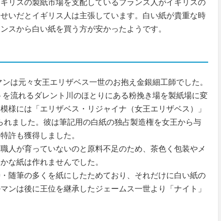
イギリスの製紙市場を支配しているフランス人がイギリスの
るせいだとイギリス人は主張しています。白い紙が貴重な時
ランスから白い紙を買う方が安かったようです。
ンは元々女王エリザベス一世のお抱え金銀細工師でした。
ントを流れるダレント川のほとりにある粉挽き場を製紙場に変
し模様には「エリザベス・リジャイナ（女王エリザベス）」
られました。彼は筆記用の白紙の独占製造権を女王から与
る特許も獲得しました。
職人が育っていないのと原料不足のため、茶色く包装やメ
らかな紙は作れませんでした。
・随筆の多くを紙にしたためており、それだけに白い紙の
ルマンは後に王位を継承したジェームス一世より「ナイト」