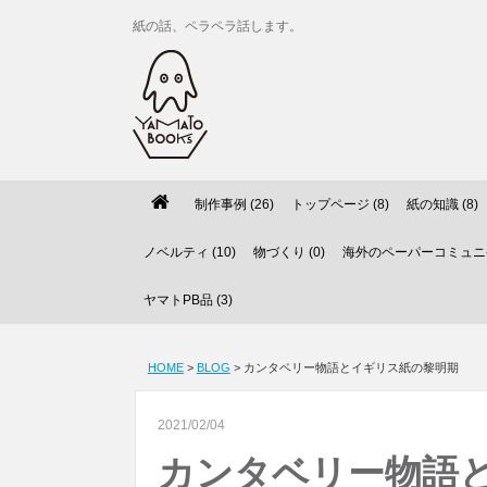
紙の話、ペラペラ話します。
制作事例 (26)
トップページ (8)
紙の知識 (8)
ノベルティ (10)
物づくり (0)
海外のペーパーコミュニケ
ヤマトPB品 (3)
HOME
>
BLOG
> カンタベリー物語とイギリス紙の黎明期
2021/02/04
カンタベリー物語