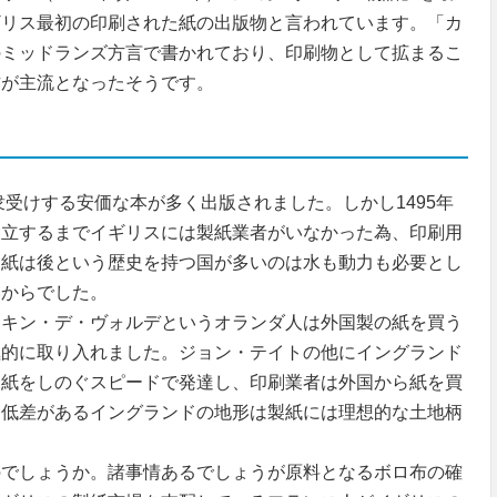
ギリス最初の印刷された紙の出版物と言われています。「カ
のミッドランズ方言で書かれており、印刷物として拡まるこ
方が主流となったそうです。
受けする安価な本が多く出版されました。しかし1495年
設立するまでイギリスには製紙業者がいなかった為、印刷用
製紙は後という歴史を持つ国が多いのは水も動力も必要とし
いからでした。
キン・デ・ヴォルデというオランダ人は外国製の紙を買う
極的に取り入れました。ジョン・テイトの他にイングランド
製紙をしのぐスピードで発達し、印刷業者は外国から紙を買
高低差があるイングランドの地形は製紙には理想的な土地柄
でしょうか。諸事情あるでしょうが原料となるボロ布の確