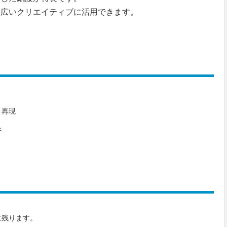
幅広いクリエイティブに活用できます。
り再現
好
に残ります。