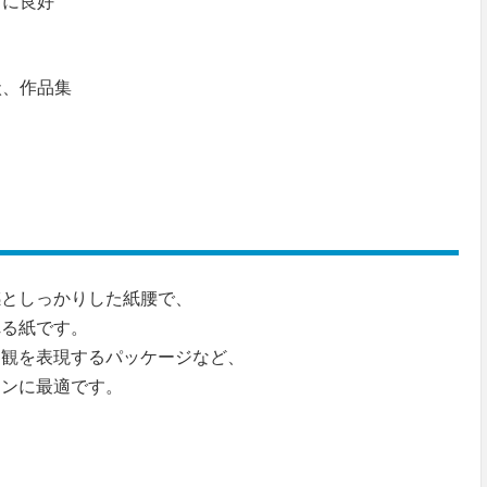
きに良好
状、作品集
感としっかりした紙腰で、
れる紙です。
界観を表現するパッケージなど、
ーンに最適です。