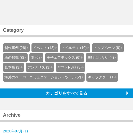
Category
制作事例 (26)
イベント (13)
ノベルティ (10)
トップページ (8)
紙の知識 (8)
本 (6)
王子エフテックス (6)
無駄にしない (4)
見本帳 (3)
アンタリス (3)
ヤマトPB品 (3)
海外のペーパーコミュニケーション・ツール (2)
キャラクター (1)
カテゴリをすべて見る
Archive
2026年07月 (1)