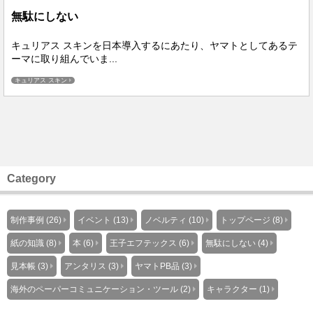
無駄にしない
キュリアス スキンを日本導入するにあたり、ヤマトとしてあるテ
ーマに取り組んでいま...
キュリアス スキン
Category
制作事例 (26)
イベント (13)
ノベルティ (10)
トップページ (8)
紙の知識 (8)
本 (6)
王子エフテックス (6)
無駄にしない (4)
見本帳 (3)
アンタリス (3)
ヤマトPB品 (3)
海外のペーパーコミュニケーション・ツール (2)
キャラクター (1)