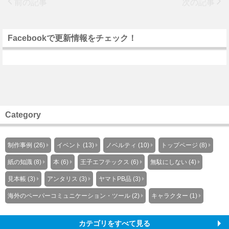
前の記事
次の記事
Facebookで更新情報をチェック！
Category
制作事例 (26)
イベント (13)
ノベルティ (10)
トップページ (8)
紙の知識 (8)
本 (6)
王子エフテックス (6)
無駄にしない (4)
見本帳 (3)
アンタリス (3)
ヤマトPB品 (3)
海外のペーパーコミュニケーション・ツール (2)
キャラクター (1)
カテゴリをすべて見る